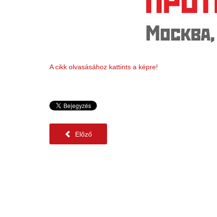
A cikk olvasásához kattints a képre!
Előző