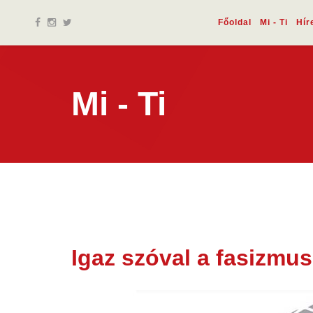
Főoldal
Mi - Ti
Hír
Mi - Ti
Igaz szóval a fasizmus
27 okt.
2025