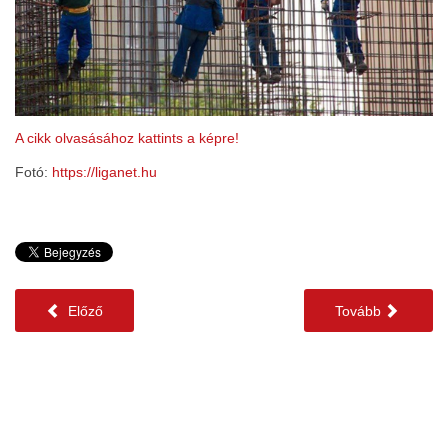
A cikk olvasásához kattints a képre!
Fotó:
https://liganet.hu
Előző
Tovább