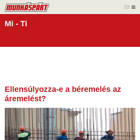
Mi - Ti
Ellensúlyozza-e a béremelés az
06 nov.
áremelést?
2025