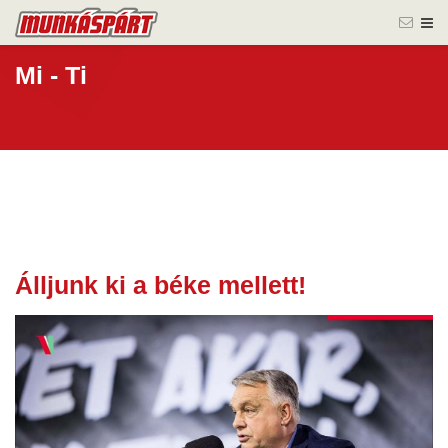
Mi - Ti
Álljunk ki a béke mellett!
17 nov.
2025