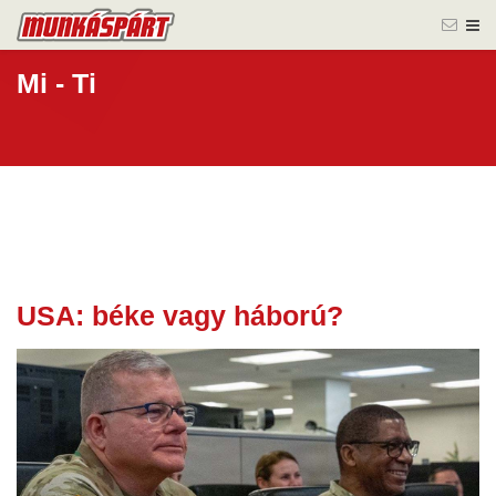
Mi - Ti
USA: béke vagy háború?
20 nov.
2025