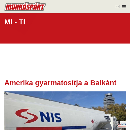
Mi - Ti
Amerika gyarmatosítja a Balkánt
20 nov.
2025