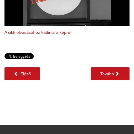
A cikk olvasásához kattints a képre!
Előző
Tovább