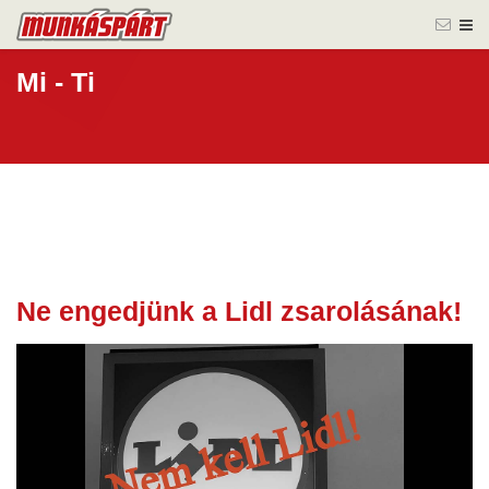
Mi - Ti
Ne engedjünk a Lidl zsarolásának!
26 nov.
2025