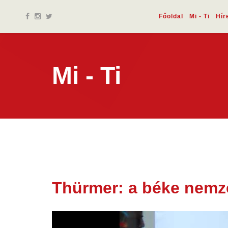
Főoldal
Mi - Ti
Hír
Mi - Ti
Thürmer: a béke nemze
28 nov.
2025