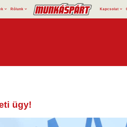
ek
Rólunk
Kapcsolat
ti ügy!