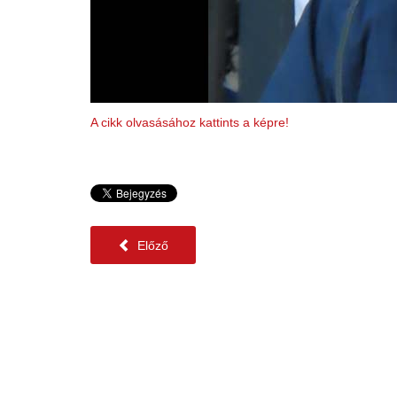
A cikk olvasásához kattints a képre!
Előző