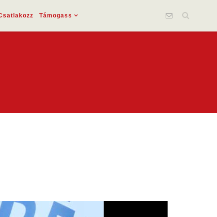
Csatlakozz
Támogass