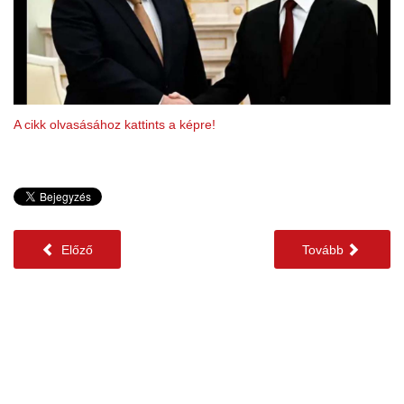
A cikk olvasásához kattints a képre!
Előző
Tovább