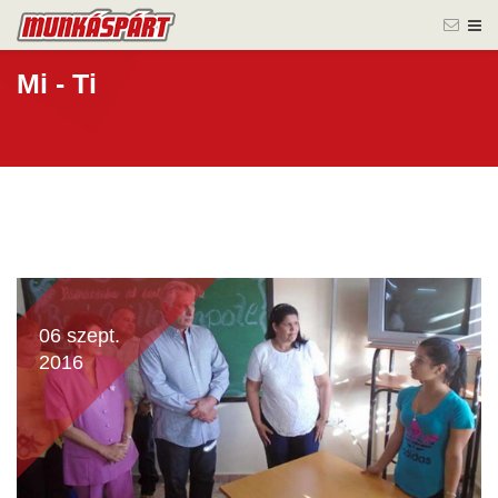
Mi - Ti
06 szept.
2016