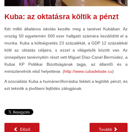
Kuba: az oktatásra költik a pénzt
Két millió általános iskolás kezdte meg a tanévet Kubában. Az
ország 50 egyetemén 500 ezer hallgató számára kezdődött el a
munka. Kuba a költségvetés 23 százalékát, a GDP 12 százalékát
költi az oktatás céljaira, s ezzel a világelsők között van. Az
ünnepélyes tanévnyitón részt vett Miguel Díaz-Canel Bermúdez, a
Kubai KP Politikai Bizottságának tagja, az államfő és a
miniszterelnök első helyettese. (
http://www.cubadebate.cu
)
A szocialista Kuba a humánerőforrásba fekteti a legtöbb pénzt, és
ezt tekintik a jövőbeni fejlődés zálogjának.
Előző
Tovább