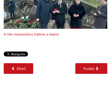
A cikk olvasásához kattints a képre!
Előző
Tovább