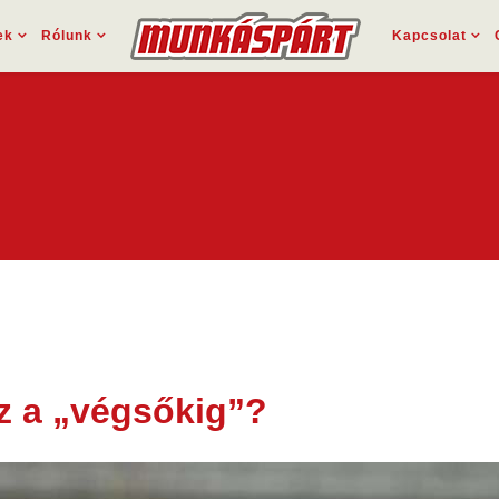
ek
Rólunk
Kapcsolat
az a „végsőkig”?