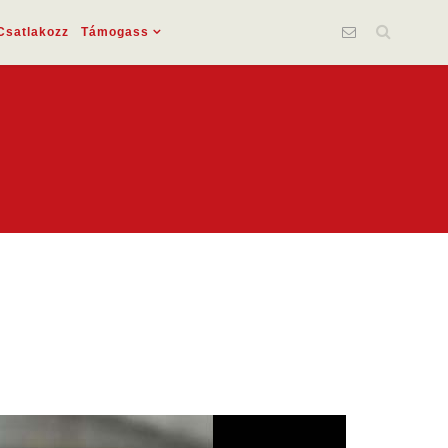
Csatlakozz
Támogass