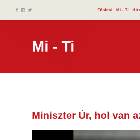
Főoldal
Mi - Ti
Hír
Mi - Ti
Miniszter Úr, hol van 
13 jan.
2026