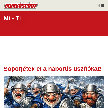
Mi - Ti
Söpörjétek el a háborús uszítókat!
15 jan.
2026