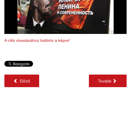
A cikk olvasásához kattints a képre!
Előző
Tovább