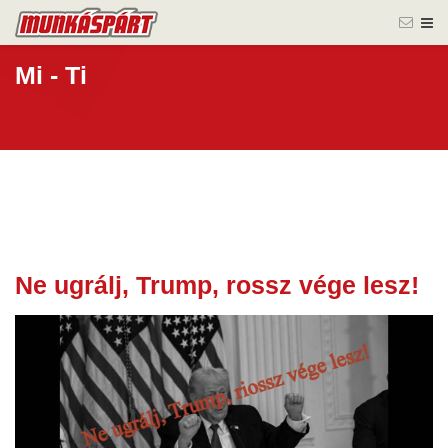
Mi - Ti
Ne ugrálj, Trump, rossz vége lesz!
21 jan.
2026