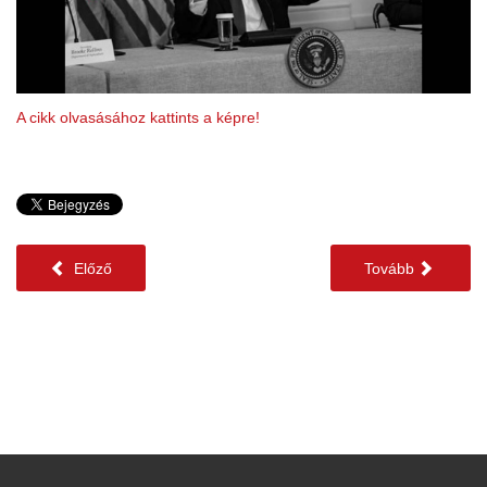
A cikk olvasásához kattints a képre!
Előző
Tovább