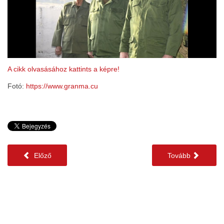
A cikk olvasásához kattints a képre!
Fotó:
https://www.granma.cu
Előző
Tovább