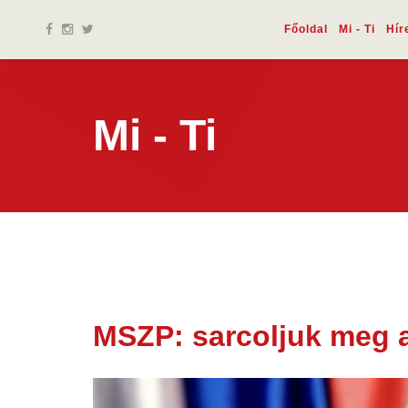
Főoldal
Mi - Ti
Hír
Mi - Ti
MSZP: sarcoljuk meg a
03 febr.
2026