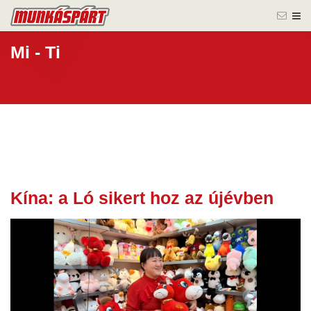
Mi - Ti
Kína: a Ló sikert hoz az újévben
03 febr.
2026