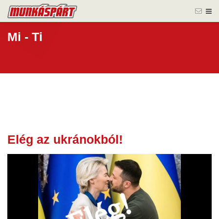
Mi - Ti
Elég az ukránokból!
11 febr.
2026