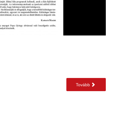
Tovább