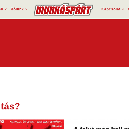
ek
Rólunk
Kapcsolat
itás?