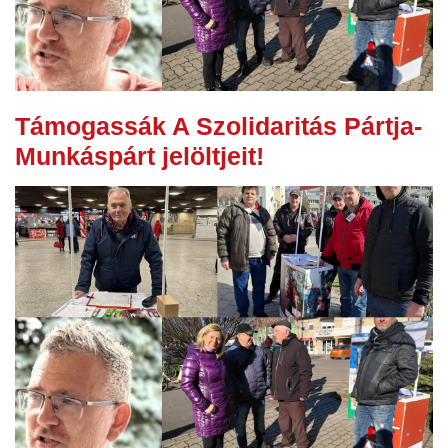
Támogassák A Szolidaritás Pártja-
Munkáspárt jelöltjeit!