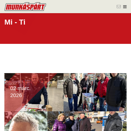
Mi - Ti
02 márc.
2026