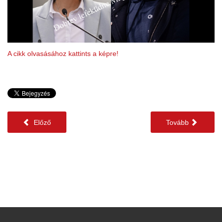
A cikk olvasásához kattints a képre!
Előző
Tovább