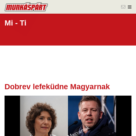
Mi - Ti
Dobrev lefeküdne Magyarnak
25 márc.
2026