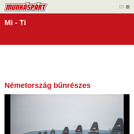
Mi - Ti
Németország bűnrészes
27 márc.
2026