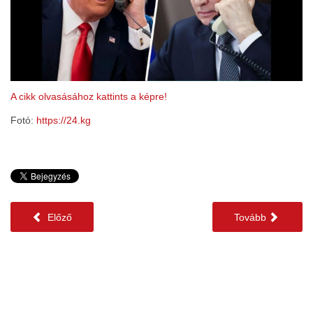
A cikk olvasásához kattints a képre!
Fotó:
https://24.kg
Előző
Tovább