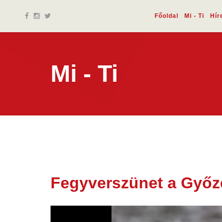
Főoldal
Mi - Ti
Hír
Mi - Ti
Fegyverszünet a Győz
05 máj.
2026