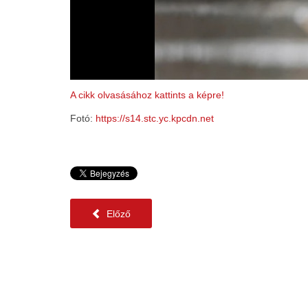
A cikk olvasásához kattints a képre!
Fotó:
https://s14.stc.yc.kpcdn.net
Előző