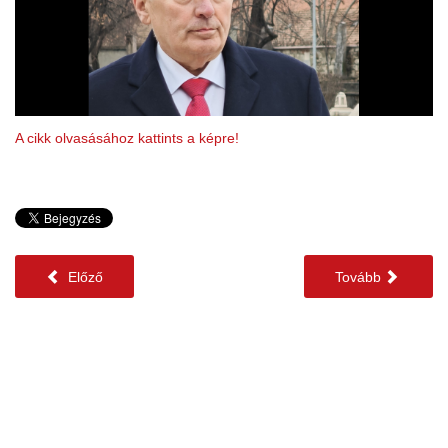
A cikk olvasásához kattints a képre!
Előző
Tovább