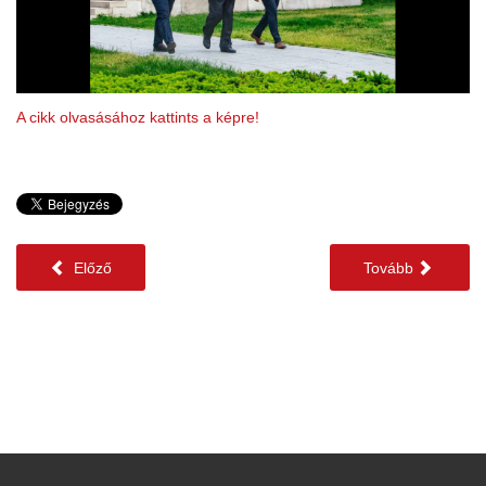
A cikk olvasásához kattints a képre!
Előző
Tovább