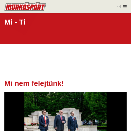
Mi - Ti
Mi nem felejtünk!
08 máj.
2026