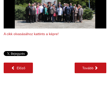
A cikk olvasásához kattints a képre!
Előző
Tovább