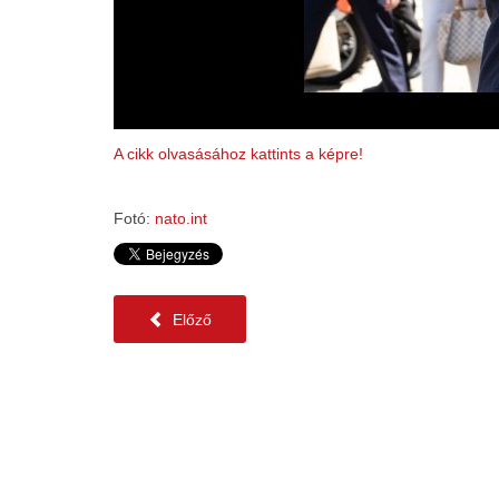
A cikk olvasásához kattints a képre!
Fotó:
nato.int
Előző