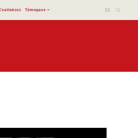
Csatlakozz
Támogass