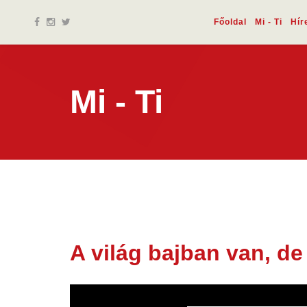
Főoldal
Mi - Ti
Hír
Mi - Ti
A világ bajban van, d
29 máj.
2026