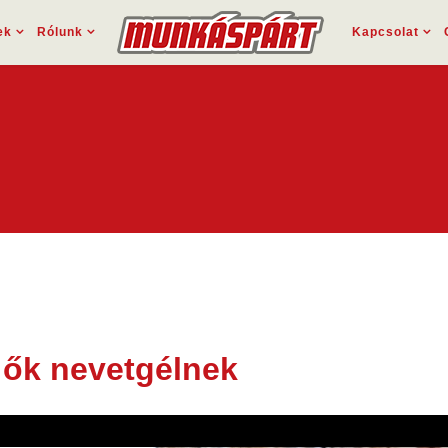
ek
Rólunk
Kapcsolat
e ők nevetgélnek