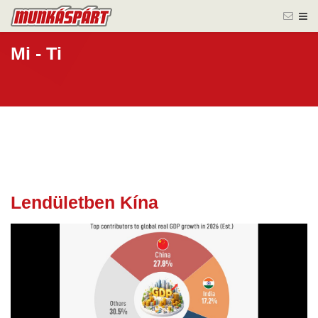
Mi - Ti
Lendületben Kína
02 jún.
2026