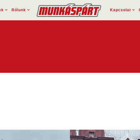
ek
Rólunk
Kapcsolat