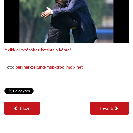
A cikk olvasásához kattints a képre!
Fotó:
berliner-zeitung-msp-prod.imgix.net
Előző
Tovább