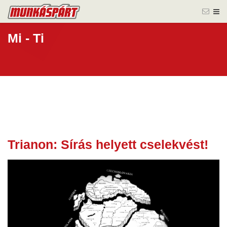
Mi - Ti
Trianon: Sírás helyett cselekvést!
04 jún.
2026