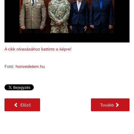
A cikk olvasásához kattints a képre!
Fotó:
honvedelem.hu
Előző
Tovább