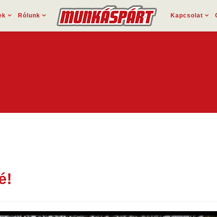
ek
Rólunk
Kapcsolat
é!