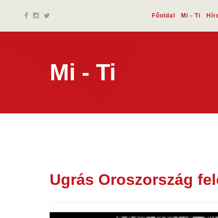
Főoldal
Mi - Ti
Hír
Mi - Ti
Ugrás Oroszország fel
09 jún.
2026