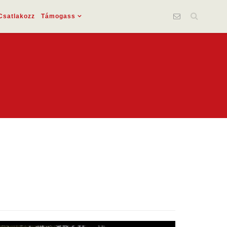
Csatlakozz
Támogass