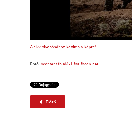
A cikk olvasásához kattints a képre!
Fotó:
scontent.fbud4-1.fna.fbcdn.net
Előző