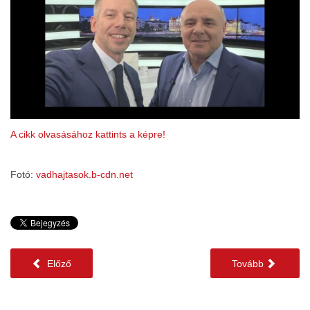
A cikk olvasásához kattints a képre!
Fotó:
vadhajtasok.b-cdn.net
Előző
Tovább