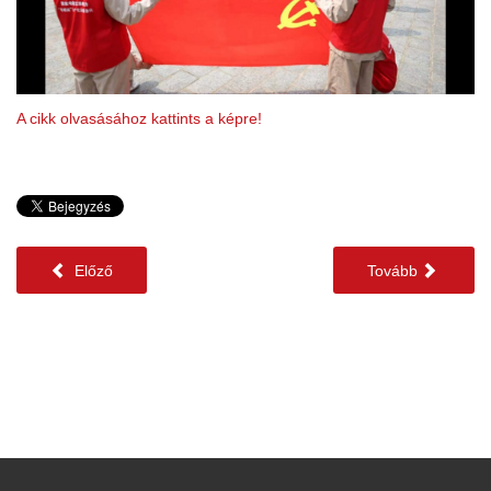
A cikk olvasásához kattints a képre!
Előző
Tovább