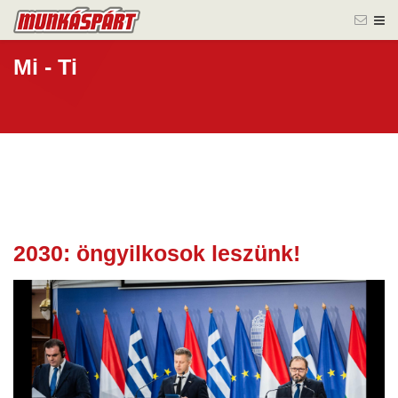
Mi - Ti
2030: öngyilkosok leszünk!
30 jún.
2026