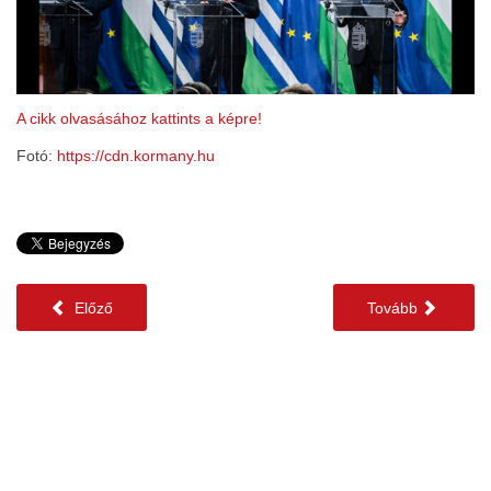
A cikk olvasásához kattints a képre!
Fotó:
https://cdn.kormany.hu
Előző
Tovább