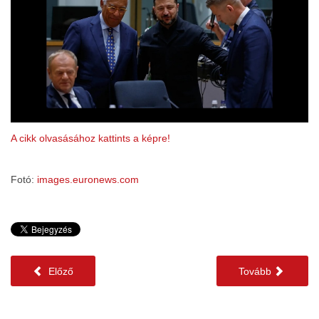
A cikk olvasásához kattints a képre!
Fotó:
images.euronews.com
Előző
Tovább