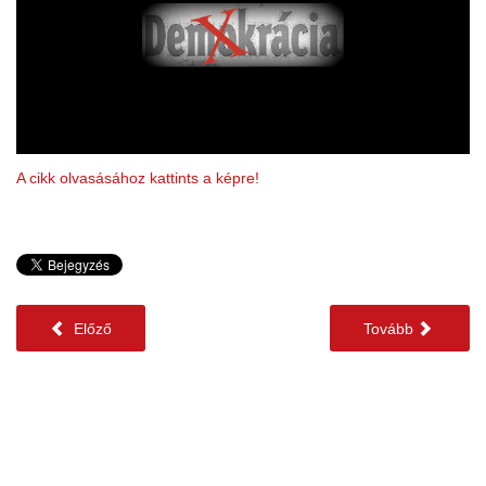
A cikk olvasásához kattints a képre!
Előző
Tovább