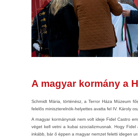
A magyar kormány a H
Schmidt Mária, történész, a Terror Háza Múzeum fői
felelős miniszterelnök-helyettes avatta fel IV. Károly o
A magyar kormánynak nem volt ideje Fidel Castro emlé
véget kell vetni a kubai szocializmusnak. Hogy Fidel 
inkább, bár ő éppen a magyar nemzet feletti idegen ur