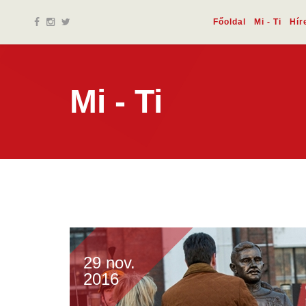
Főoldal
Mi - Ti
Hír
Mi - Ti
29 nov.
2016