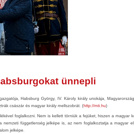
absburgokat ünnepli
gazgatója, Habsburg György, IV. Károly király unokája, Magyarország
sztrák császár és magyar király mellszobrát. (
http://mti.hu
)
kével foglalkozni. Nem is kellett törniük a fejüket, hiszen a magyar 
a nemzeti függetlenség jelképe is, az nem foglalkoztatja a magyar el
alom jelképe.