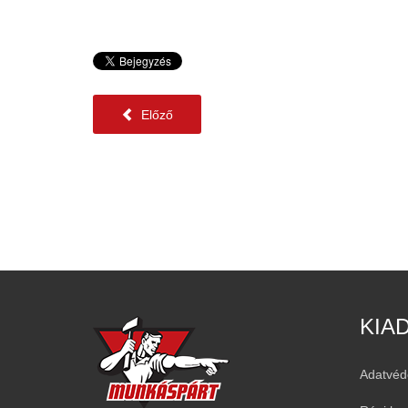
Előző
KIA
Adatvéd