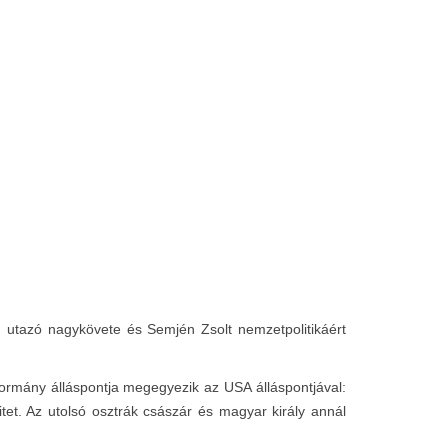
 utazó nagykövete és Semjén Zsolt nemzetpolitikáért
kormány álláspontja megegyezik az USA álláspontjával:
itet. Az utolsó osztrák császár és magyar király annál