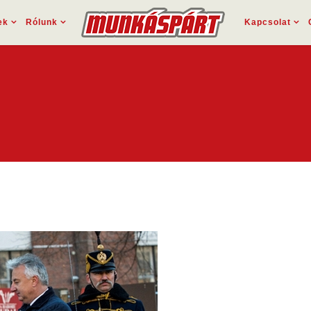
ek
Rólunk
Kapcsolat