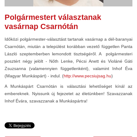
Polgármestert választanak
vasárnap Csarnótán
Időközi polgármester-választást tartanak vasárnap a dél-baranyai
Csarnótán, miután a települést korábban vezető független Panta
László szeptemberben lemondott tisztségéről. A polgármesteri
posztért négy jelölt - Nőth Lenke, Pécsi Anett és Violáné Gáti
Zsuzsanna (valamennyien függetlenként), valamint Inhof Éva
(Magyar Munkáspárt) - indul. (
http://www.pecsiujsag.hu
)
A Munkáspárt Csarnótán is választási lehetőséget kínál az
embereknek. Nyissunk új fejezetet az életünkben! Szavazzanak
Inhof Évára, szavazzanak a Munkáspártra!