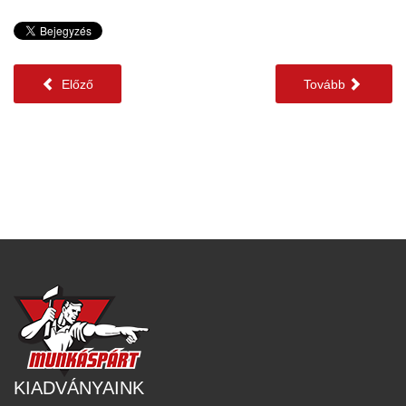
Előző
Tovább
KIADVÁNYAINK