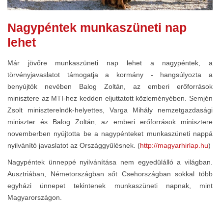
Nagypéntek munkaszüneti nap
lehet
Már jövőre munkaszüneti nap lehet a nagypéntek, a
törvényjavaslatot támogatja a kormány - hangsúlyozta a
benyújtók nevében Balog Zoltán, az emberi erőforrások
minisztere az MTI-hez kedden eljuttatott közleményében. Semjén
Zsolt miniszterelnök-helyettes, Varga Mihály nemzetgazdasági
miniszter és Balog Zoltán, az emberi erőforrások minisztere
novemberben nyújtotta be a nagypénteket munkaszüneti nappá
nyilvánító javaslatot az Országgyűlésnek. (
http://magyarhirlap.hu
)
Nagypéntek ünneppé nyilvánítása nem egyedülálló a világban.
Ausztriában, Németországban sőt Csehországban sokkal több
egyházi ünnepet tekintenek munkaszüneti napnak, mint
Magyarországon.