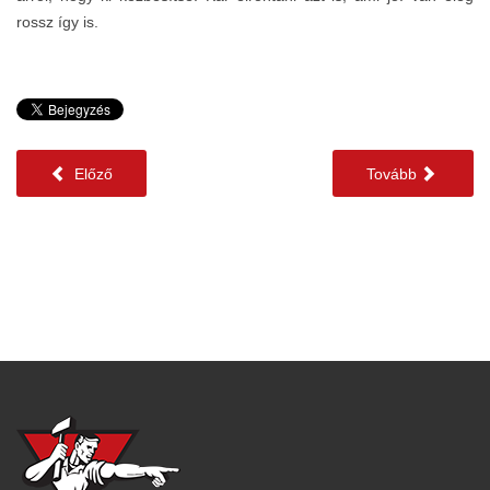
rossz így is.
Előző
Tovább