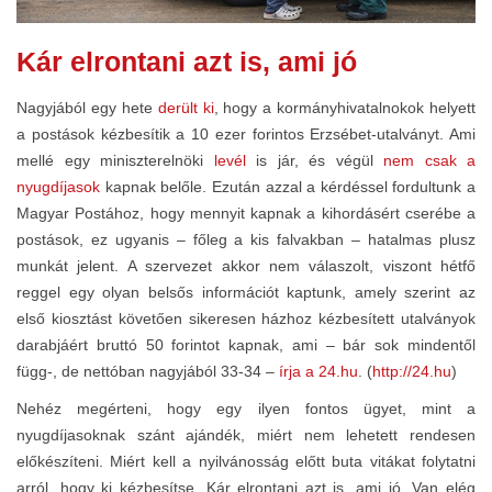
Kár elrontani azt is, ami jó
Nagyjából egy hete
derült ki
, hogy a kormányhivatalnokok helyett
a postások kézbesítik a 10 ezer forintos Erzsébet-utalványt. Ami
mellé egy miniszterelnöki
levél
is jár, és végül
nem csak a
nyugdíjasok
kapnak belőle. Ezután azzal a kérdéssel fordultunk a
Magyar Postához, hogy mennyit kapnak a kihordásért cserébe a
postások, ez ugyanis – főleg a kis falvakban – hatalmas plusz
munkát jelent. A szervezet akkor nem válaszolt, viszont hétfő
reggel egy olyan belsős információt kaptunk, amely szerint az
első kiosztást követően sikeresen házhoz kézbesített utalványok
darabjáért bruttó 50 forintot kapnak, ami – bár sok mindentől
függ-, de nettóban nagyjából 33-34 –
írja a 24.hu
. (
http://24.hu
)
Nehéz megérteni, hogy egy ilyen fontos ügyet, mint a
nyugdíjasoknak szánt ajándék, miért nem lehetett rendesen
előkészíteni. Miért kell a nyilvánosság előtt buta vitákat folytatni
arról, hogy ki kézbesítse. Kár elrontani azt is, ami jó. Van elég