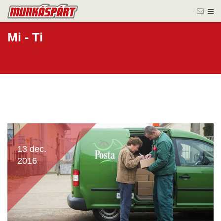
Mi - Ti
13 dec.
2016