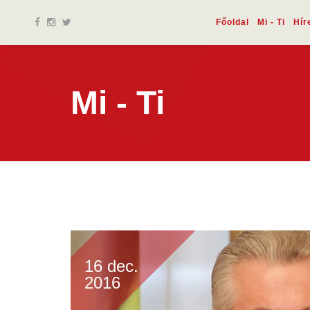
Főoldal
Mi - Ti
Hír
Mi - Ti
16 dec.
2016