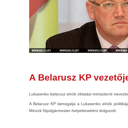
A Belarusz KP vezetője
Lukasenko belarusz elnök oktatási miniszterré nevezte 
A Belarusz KP támogatja a Lukasenko elnök politikáj
Minszk főpolgármester-helyetteseként dolgozott.