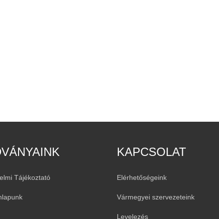
DVÁNYAINK
KAPCSOLAT
elmi Tájékoztató
Elérhetőségeink
nlapunk
Vármegyei szervezeteink
Levelezés