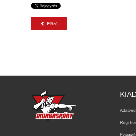
Előző
KIA
Adatvéd
Régi ho
Русский