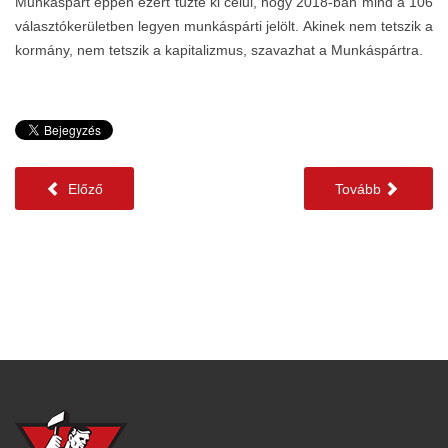
Munkáspárt éppen ezért tűzte ki célul, hogy 2018-ban mind a 106
választókerületben legyen munkáspárti jelölt. Akinek nem tetszik a
kormány, nem tetszik a kapitalizmus, szavazhat a Munkáspártra.
Előző
Tovább