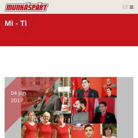
Mi - Ti
04 jan.
2017