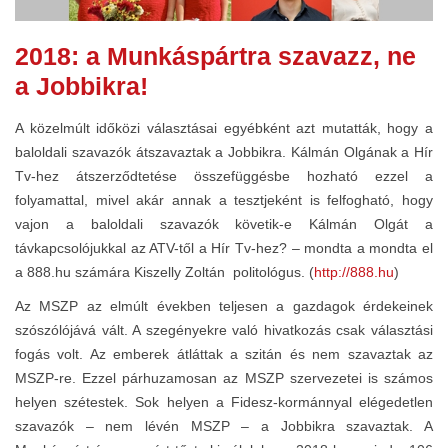
2018: a Munkáspártra szavazz, ne
a Jobbikra!
A közelmúlt időközi választásai egyébként azt mutatták, hogy a
baloldali szavazók átszavaztak a Jobbikra. Kálmán Olgának a Hír
Tv-hez átszerződtetése összefüggésbe hozható ezzel a
folyamattal, mivel akár annak a tesztjeként is felfogható, hogy
vajon a baloldali szavazók követik-e Kálmán Olgát a
távkapcsolójukkal az ATV-től a Hír Tv-hez? – mondta a mondta el
a 888.hu számára Kiszelly Zoltán politológus. (
http://888.hu
)
Az MSZP az elmúlt években teljesen a gazdagok érdekeinek
szószólójává vált. A szegényekre való hivatkozás csak választási
fogás volt. Az emberek átláttak a szitán és nem szavaztak az
MSZP-re. Ezzel párhuzamosan az MSZP szervezetei is számos
helyen szétestek. Sok helyen a Fidesz-kormánnyal elégedetlen
szavazók – nem lévén MSZP – a Jobbikra szavaztak. A