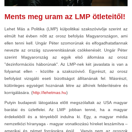
Ments meg uram az LMP ötleteitől!
Lehet Más a Politika (LMP) külpolitikai szakszóvivője szerint az
elmúlt hat évben nőtt az orosz befolyás Magyarországon, ami
ellen tenni kell. Ungár Péter szomorúnak és elfogadhatatlannak
nevezte az ország szuverenitásának csökkenését. Ungár Péter
szerint Magyarország az egyik első állomása az orosz
"dezinformációs háborúnak". Az LMP-nek két javaslata is van a
folyamat ellen - közölte a szakszóvivő. Egyrészt, az orosz
befolyást vizsgáló eseti bizottságot állítanának fel. Másrészt,
különleges egységet hoznának létre az álhírek felderítésére és
korrigálására. (
http://lehetmas.hu
)
Putyin budapesti látogatása előtt megszólaltak az USA magyar
barátai és üzletfelei. Az LMP jobban tenné, ha a magyar
érdekekből és a tényekből indulna ki. Egy, a magyar média
nemzetközi híranyaga - magyar vonatkozású híreket leszámítva –
amerikai és német forrásokra épül. Vagyis nem az oroszok