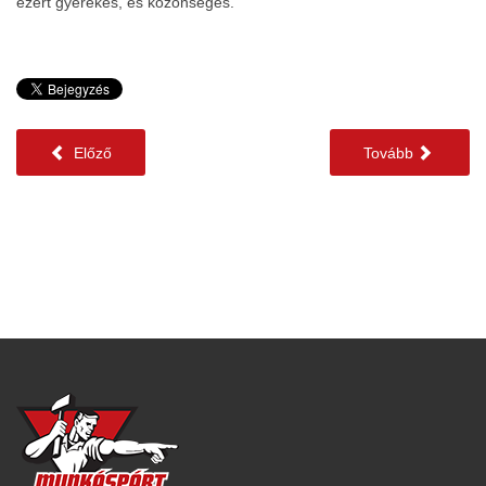
ezért gyerekes, és közönséges.
Előző
Tovább