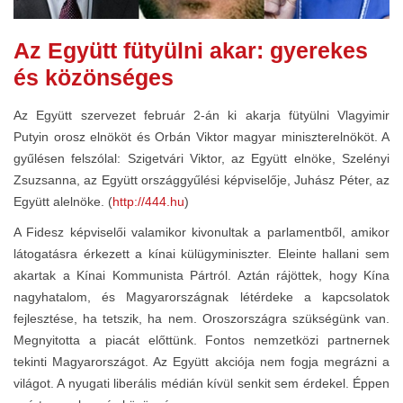
Az Együtt fütyülni akar: gyerekes
és közönséges
Az Együtt szervezet február 2-án ki akarja fütyülni Vlagyimir
Putyin orosz elnököt és Orbán Viktor magyar miniszterelnököt. A
gyűlésen felszólal: Szigetvári Viktor, az Együtt elnöke, Szelényi
Zsuzsanna, az Együtt országgyűlési képviselője, Juhász Péter, az
Együtt alelnöke. (
http://444.hu
)
A Fidesz képviselői valamikor kivonultak a parlamentből, amikor
látogatásra érkezett a kínai külügyminiszter. Eleinte hallani sem
akartak a Kínai Kommunista Pártról. Aztán rájöttek, hogy Kína
nagyhatalom, és Magyarországnak létérdeke a kapcsolatok
fejlesztése, ha tetszik, ha nem. Oroszországra szükségünk van.
Megnyitotta a piacát előttünk. Fontos nemzetközi partnernek
tekinti Magyarországot. Az Együtt akciója nem fogja megrázni a
világot. A nyugati liberális médián kívül senkit sem érdekel. Éppen