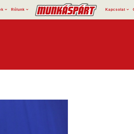
ek
Rólunk
Kapcsolat