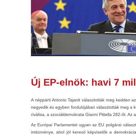
Új EP-elnök: havi 7 mi
A néppárti Antonio Tajanit választották meg kedden az
negyedik és egyben fordulójában választották meg a ké
riválisa, a szociáldemokrata Gianni Pittella 282-őt. A
Az Európai Parlamentet ugyan az EU polgárai válasz
intézménye, ahol jól kereső képviselők a demokrácia 