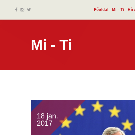
Főoldal
Mi - Ti
Hír
Mi - Ti
18 jan.
2017