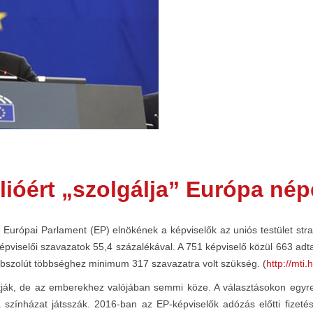
llióért „szolgálja” Európa nép
 Európai Parlament (EP) elnökének a képviselők az uniós testület stras
pviselői szavazatok 55,4 százalékával. A 751 képviselő közül 663 adta
z abszolút többséghez minimum 317 szavazatra volt szükség. (
http://mti.
tják, de az emberekhez valójában semmi köze. A választásokon egyre 
színházat játsszák. 2016-ban az EP-képviselők adózás előtti fizetése