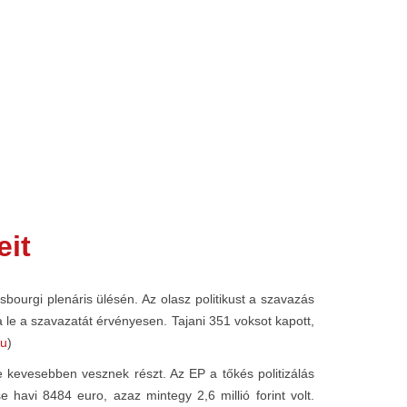
eit
bourgi plenáris ülésén. Az olasz politikust a szavazás
 le a szavazatát érvényesen. Tajani 351 voksot kapott,
hu
)
kevesebben vesznek részt. Az EP a tőkés politizálás
 havi 8484 euro, azaz mintegy 2,6 millió forint volt.