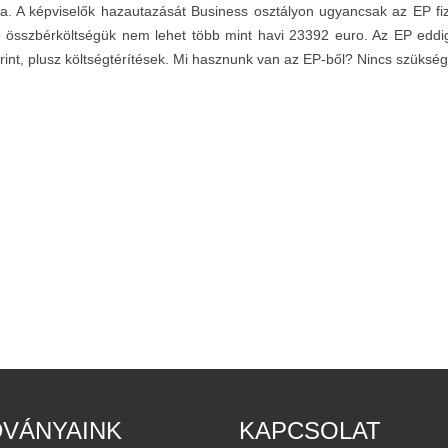
ra. A képviselők hazautazását Business osztályon ugyancsak az EP fiz
 összbérköltségük nem lehet több mint havi 23392 euro. Az EP eddigi 
orint, plusz költségtérítések. Mi hasznunk van az EP-ből? Nincs szüksé
DVÁNYAINK
KAPCSOLAT