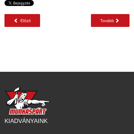
Előző
Tovább
KIADVÁNYAINK