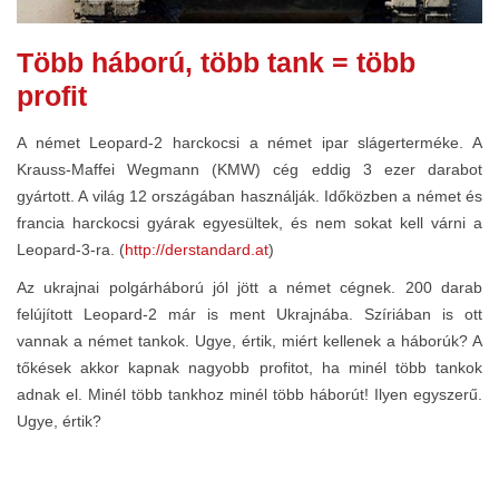
Több háború, több tank = több
profit
A német Leopard-2 harckocsi a német ipar slágerterméke. A
Krauss-Maffei Wegmann (KMW) cég eddig 3 ezer darabot
gyártott. A világ 12 országában használják. Időközben a német és
francia harckocsi gyárak egyesültek, és nem sokat kell várni a
Leopard-3-ra. (
http://derstandard.at
)
Az ukrajnai polgárháború jól jött a német cégnek. 200 darab
felújított Leopard-2 már is ment Ukrajnába. Szíriában is ott
vannak a német tankok. Ugye, értik, miért kellenek a háborúk? A
tőkések akkor kapnak nagyobb profitot, ha minél több tankok
adnak el. Minél több tankhoz minél több háborút! Ilyen egyszerű.
Ugye, értik?