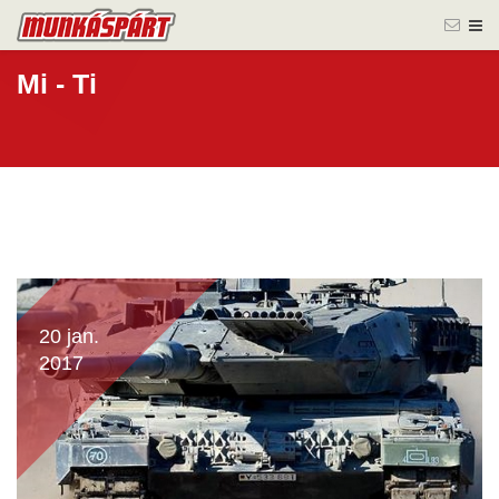
Mi - Ti
20 jan.
2017