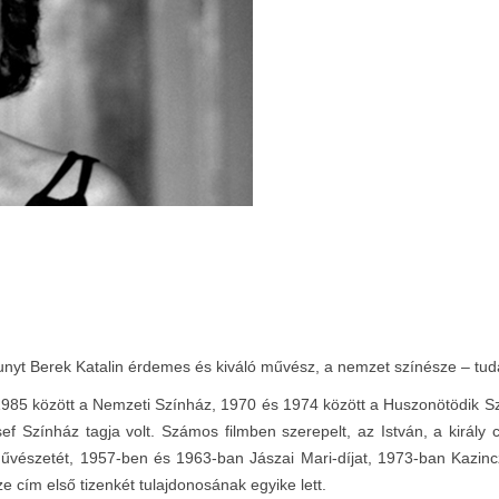
nyt Berek Katalin érdemes és kiváló művész, a nemzet színésze – tuda
1985 között a Nemzeti Színház, 1970 és 1974 között a Huszonötödik Sz
f Színház tagja volt. Számos filmben szerepelt, az István, a király
el művészetét, 1957-ben és 1963-ban Jászai Mari-díjat, 1973-ban Kaz
cím első tizenkét tulajdonosának egyike lett.