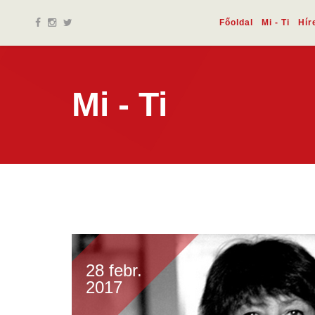
Főoldal
Mi - Ti
Hír
Mi - Ti
28 febr.
2017