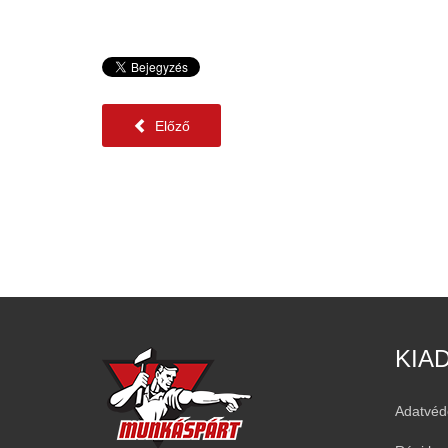
Előző
KIA
Adatvéd