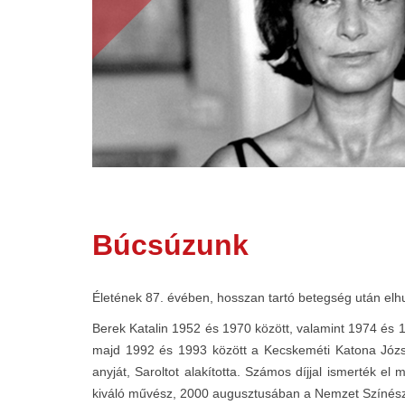
Búcsúzunk
Életének 87. évében, hosszan tartó betegség után elhu
Berek Katalin 1952 és 1970 között, valamint 1974 és 
majd 1992 és 1993 között a Kecskeméti Katona Józse
anyját, Saroltot alakította. Számos díjjal ismerték 
kiváló művész, 2000 augusztusában a Nemzet Színésze 