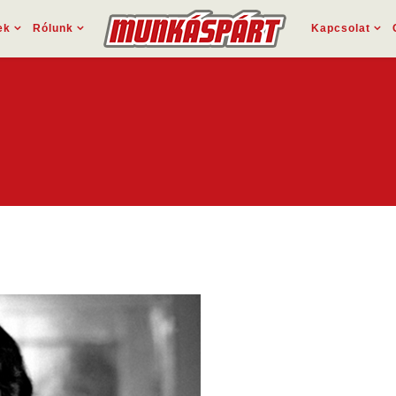
ek
Rólunk
Kapcsolat