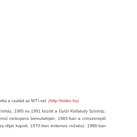
tta a család az MTI-vel. (
http://index.hu
)
ínház, 1985 és 1991 között a Győri Kisfaludy Színház,
 című rockopera bemutatóján, 1983-ban a címszereplő
inczy-díjat kapott. 1970-ben érdemes művész, 1988-ban